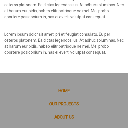
ceteros platonem. Ea dictas legendos ius. At adhuc solum has. Nec
at harum euripidis, habeo elitr patrioque ne mel. Mei probo
oportere posidonium in, has ei everti volutpat consequat.
Lorem ipsum dolor sit amet, pri et feugiat consulatu. Eu per
ceteros platonem. Ea dictas legendos ius. At adhuc solum has. Nec
at harum euripidis, habeo elitr patrioque ne mel. Mei probo
oportere posidonium in, has ei everti volutpat consequat.
HOME
OUR PROJECTS
ABOUT US