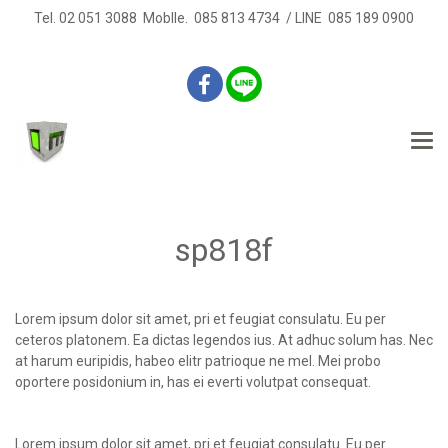
Tel. 02 051 3088 Moblle. 085 813 4734 / LINE 085 189 0900
sp818f
Lorem ipsum dolor sit amet, pri et feugiat consulatu. Eu per
ceteros platonem. Ea dictas legendos ius. At adhuc solum has. Nec
at harum euripidis, habeo elitr patrioque ne mel. Mei probo
oportere posidonium in, has ei everti volutpat consequat.
Lorem ipsum dolor sit amet, pri et feugiat consulatu. Eu per