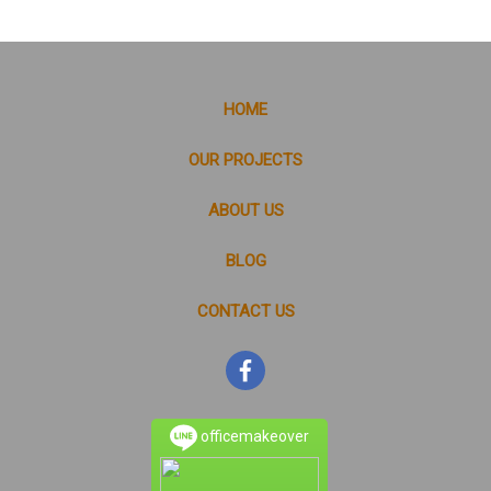
HOME
OUR PROJECTS
ABOUT US
BLOG
CONTACT US
officemakeover